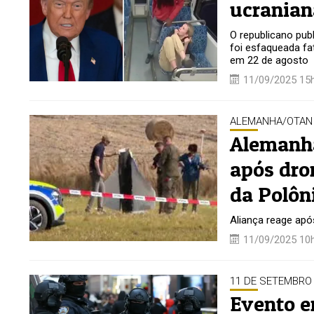
ucranian
O republicano pub
foi esfaqueada f
em 22 de agosto
11/09/2025 15
ALEMANHA/OTAN
Alemanha
após dro
da Polôn
Aliança reage apó
11/09/2025 10
11 DE SETEMBRO
Evento e