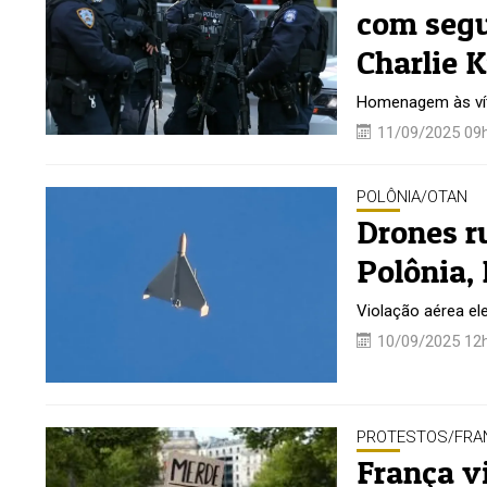
com segu
Charlie K
Homenagem às vít
11/09/2025 09
POLÔNIA/OTAN
Drones r
Polônia,
Violação aérea el
10/09/2025 12
PROTESTOS/FRA
França v