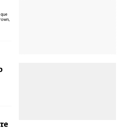
 que
rown,
o
re