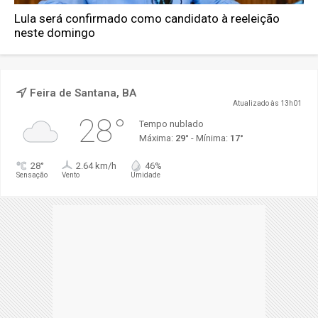
Lula será confirmado como candidato à reeleição
neste domingo
Feira de Santana, BA
Atualizado às 13h01
28°
Tempo nublado
Máxima:
29°
- Mínima:
17°
28°
2.64 km/h
46%
Sensação
Vento
Umidade