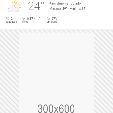
24°
Parcialmente nublado
Máxima:
29°
- Mínima:
17°
24°
0.87 km/h
67%
Sensação
Vento
Umidade