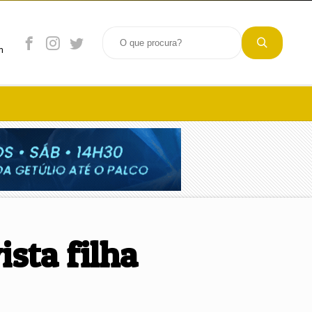
m
sta filha