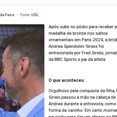
 da Feira
Fonte:
UOL
Após subir no pódio para receber a
medalha de bronze nos saltos
ornamentais em Paris 2024, a brit
Andrea Spendolini-Sirieix foi
entrevistada por Fred Sirieix, jornal
da BBC Sports e pai da atleta.
O que aconteceu
Orgulhoso pela conquista da filha,
Sirieix passou a mão na cabeça de
Andrea durante a entrevista, como
forma de carinho. Em certo momen
pai pediu para dar um abraço na fil