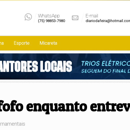
WhatsApp
E-mail
(75) 98853-7980
diariodafeira@hotmail.co
na
Esporte
Micareta
ofo enquanto entrevi
ornamentais