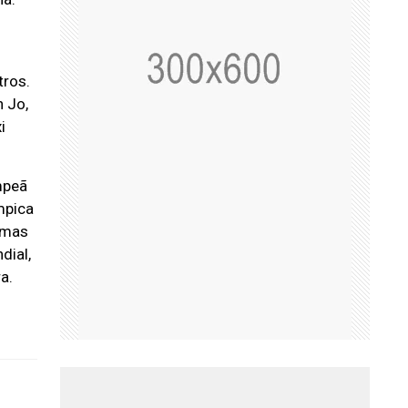
tros.
n Jo,
i
mpeã
mpica
, mas
dial,
a.