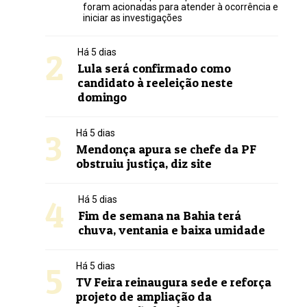
foram acionadas para atender à ocorrência e
iniciar as investigações
2
Há 5 dias
Lula será confirmado como
candidato à reeleição neste
domingo
3
Há 5 dias
Mendonça apura se chefe da PF
obstruiu justiça, diz site
4
Há 5 dias
Fim de semana na Bahia terá
chuva, ventania e baixa umidade
5
Há 5 dias
TV Feira reinaugura sede e reforça
projeto de ampliação da