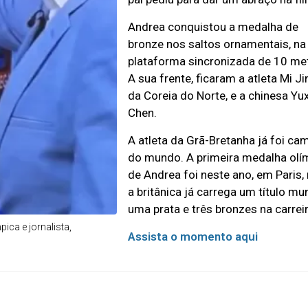
Andrea conquistou a medalha de
bronze nos saltos ornamentais, na
plataforma sincronizada de 10 me
A sua frente, ficaram a atleta Mi Ji
da Coreia do Norte, e a chinesa Yux
Chen.
A atleta da Grã-Bretanha já foi ca
do mundo. A primeira medalha olí
de Andrea foi neste ano, em Paris
a britânica já carrega um título mun
uma prata e três bronzes na carreir
pica e jornalista,
Assista o momento aqui