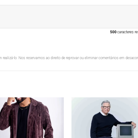
500
caracteres re
 realizá-lo. Nos reservamos ao direito de reprovar ou eliminar comentários em desac