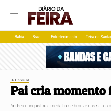
Bahia
Brasil
Entretenimento
Feira de Santa
ENTREVISTA
Pai cria momento f
Andrea conquistou a medalha de bronze nos saltos 