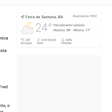
Feira de Santana, BA
Atualizado às 18h01
24°
Parcialmente nublado
Máxima:
29°
- Mínima:
17°
ânica
24°
3.61 km/h
64%
Sensação
Vento
Umidade
ista
 Fred
to, o
ha.