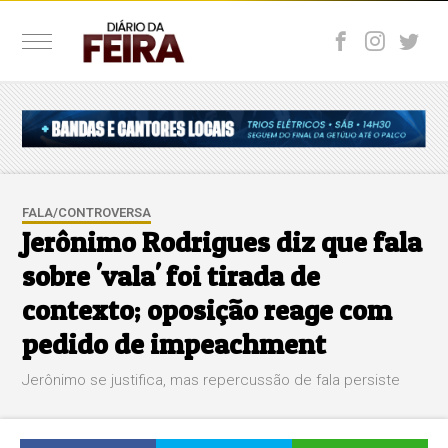
FALA/CONTROVERSA
Jerônimo Rodrigues diz que fala
sobre 'vala' foi tirada de
contexto; oposição reage com
pedido de impeachment
Jerônimo se justifica, mas repercussão de fala persiste