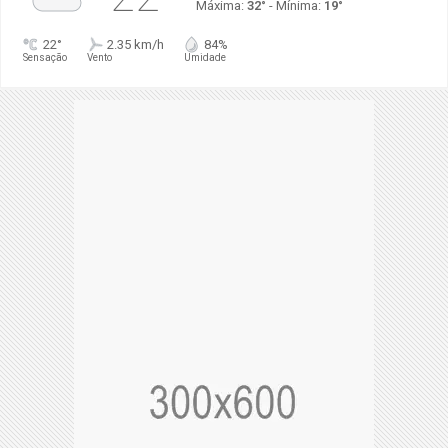
Máxima:
32°
- Mínima:
19°
22°
2.35 km/h
84%
Sensação
Vento
Umidade