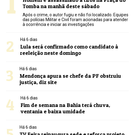
1
Tomba na manhã deste sábado
Após o crime, o autor fugiu e não foi localizado. Equipes
das polícias Militar e Civil foram acionadas para atender
à ocorrência e iniciar as investigações
2
Há 6 dias
Lula será confirmado como candidato à
reeleição neste domingo
3
Há 6 dias
Mendonça apura se chefe da PF obstruiu
justiça, diz site
4
Há 6 dias
Fim de semana na Bahia terá chuva,
ventania e baixa umidade
5
Há 6 dias
TV Feira reinaugura sede e reforça projeto