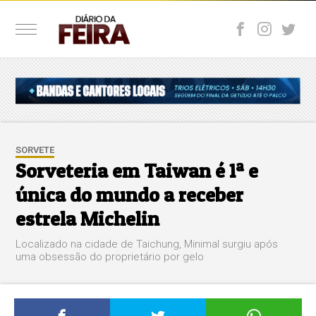
SORVETE
Sorveteria em Taiwan é 1ª e
única do mundo a receber
estrela Michelin
Localizado na cidade de Taichung, Minimal surgiu após
uma obsessão do proprietário por gelo