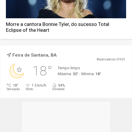
Morre a cantora Bonnie Tyler, do sucesso Total
Eclipse of the Heart
Feira de Santana, BA
Atualizado às 01h01
18°
Tempo limpo
Máxima:
32°
- Mínima:
18°
18°
1.5 km/h
94%
Sensação
Vento
Umidade