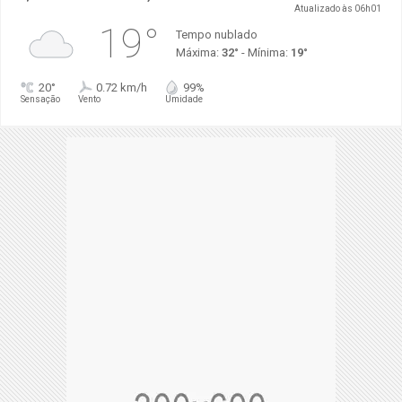
Atualizado às 06h01
19°
Tempo nublado
Máxima:
32°
- Mínima:
19°
20°
0.72 km/h
99%
Sensação
Vento
Umidade