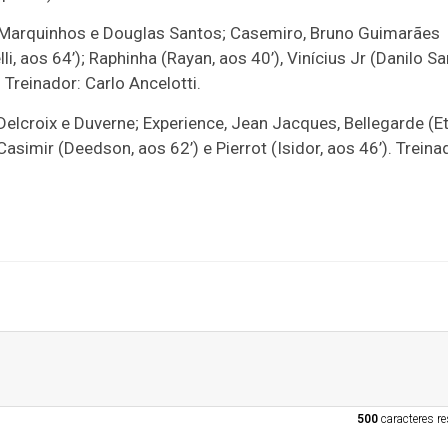
, Marquinhos e Douglas Santos; Casemiro, Bruno Guimarães
i, aos 64’); Raphinha (Rayan, aos 40’), Vinícius Jr (Danilo Sa
 Treinador: Carlo Ancelotti.
 Delcroix e Duverne; Experience, Jean Jacques, Bellegarde (E
Casimir (Deedson, aos 62’) e Pierrot (Isidor, aos 46’). Treina
500
caracteres re