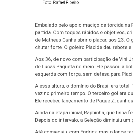
Foto: Rafael Ribeiro
Embalado pelo apoio maciço da torcida na Fi
partida. Com toques rápidos e objetivos, cr
de Matheus Cunha abrir o placar, aos 23. O g
chutar forte. O goleiro Placide deu rebote 
Aos 36, de novo com participação de Vini J
de Lucas Paquetá no meio. Ele passou a bola 
esquerda com força, sem defesa para Placi
A essa altura, o domínio do Brasil era total
vez no primeiro tempo. O terceiro gol era qu
Ele recebeu lançamento de Paquetá, ganhou 
Ainda na etapa inicial, Raphinha, que tinha 
Depois do intervalo, a Seleção diminuiu um
Até conseguiu, com Endrick, mas o lance ta