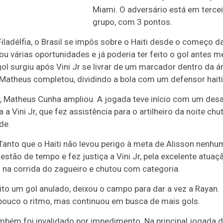
Miami. O adversário está em terce
grupo, com 3 pontos.
ladélfia, o Brasil se impôs sobre o Haiti desde o começo d
iou várias oportunidades e já poderia ter feito o gol antes
ol surgiu após Vini Jr se livrar de um marcador dentro da á
e Matheus completou, dividindo a bola com um defensor hait
r, Matheus Cunha ampliou. A jogada teve início com um de
a Vini Jr, que fez assistência para o artilheiro da noite chu
de.
. Tanto que o Haiti não levou perigo à meta de Alisson nenhu
estão de tempo e fez justiça a Vini Jr, pela excelente atuaç
na corrida do zagueiro e chutou com categoria.
feito um gol anulado, deixou o campo para dar a vez a Rayan.
 pouco o ritmo, mas continuou em busca de mais gols.
mbém foi invalidado por impedimento. Na principal jogada 