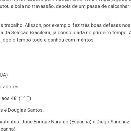
utou a bola no travessão, depois de um passe de calcanhar
is trabalho. Alisson, por exemplo, fez três boas defesas nos
a da Seleção Brasileira, já consolidada no primeiro tempo. 
do jogo o tempo todo e ganhou com méritos.
EUA)
ctadores
 aos 48’ (1º T).
es e Douglas Santos.
sistentes: Jose Enrique Naranjo (Espanha) e Diego Sanchez
spanha).