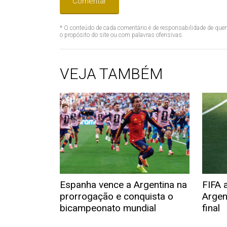
Comentar
* O conteúdo de cada comentário é de responsabilidade de quem
o propósito do site ou com palavras ofensivas.
VEJA TAMBÉM
Espanha vence a Argentina na
FIFA 
prorrogação e conquista o
Argen
bicampeonato mundial
final