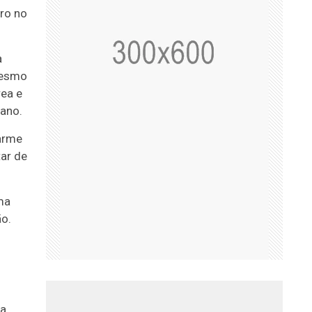
iro no
a
 mesmo
rea e
iano.
sarme
tar de
ma
ão.
da