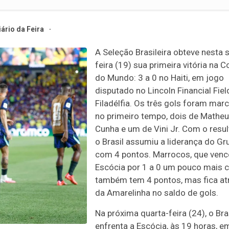
iário da Feira
A Seleção Brasileira obteve nesta 
feira (19) sua primeira vitória na 
do Mundo: 3 a 0 no Haiti, em jogo
disputado no Lincoln Financial Fiel
Filadélfia. Os três gols foram mar
no primeiro tempo, dois de Mathe
Cunha e um de Vini Jr. Com o resul
o Brasil assumiu a liderança do Gr
com 4 pontos. Marrocos, que venc
Escócia por 1 a 0 um pouco mais 
também tem 4 pontos, mas fica at
da Amarelinha no saldo de gols.
Na próxima quarta-feira (24), o Bra
enfrenta a Escócia, às 19 horas, e