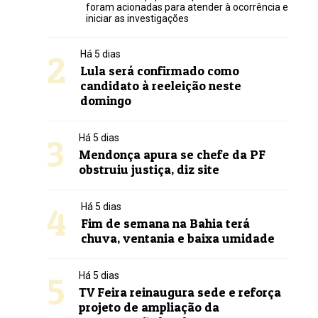
foram acionadas para atender à ocorrência e
iniciar as investigações
2
Há 5 dias
Lula será confirmado como
candidato à reeleição neste
domingo
3
Há 5 dias
Mendonça apura se chefe da PF
obstruiu justiça, diz site
4
Há 5 dias
Fim de semana na Bahia terá
chuva, ventania e baixa umidade
5
Há 5 dias
TV Feira reinaugura sede e reforça
projeto de ampliação da