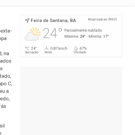
Feira de Santana, BA
Atualizado às 09h01
24°
sexta-
Parcialmente nublado
Máxima:
29°
- Mínima:
17°
Copa
24°
0.87 km/h
67%
d, na
Sensação
Vento
Umidade
cados
us
tado,
upo C,
eu a
cedo,
rás
sil
m