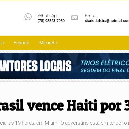
WhatsApp
E-mail
(75) 98853-7980
diariodafeira@hotmail.co
na
Esporte
Micareta
sil vence Haiti por 3
cócia, às 19 horas, em Miami. O adversário está em terceiro