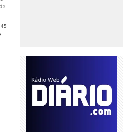
 de
 45
A