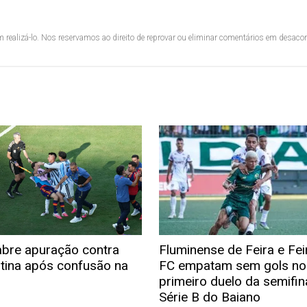
 realizá-lo. Nos reservamos ao direito de reprovar ou eliminar comentários em desac
abre apuração contra
Fluminense de Feira e Fei
tina após confusão na
FC empatam sem gols no
primeiro duelo da semifin
Série B do Baiano