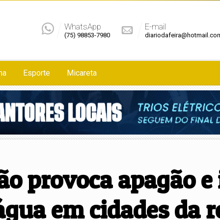
WhatsApp
E-mail
(75) 98853-7980
diariodafeira@hotmail.co
na
Esporte
Micareta
ão provoca apagão e
gua em cidades da re