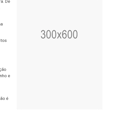
a. De
a
na
itos
ição
inho e
ção é