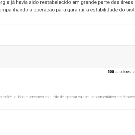
rgia já havia sido restabelecido em grande parte das áreas
ompanhando a operação para garantir a estabilidade do sis
500
caracteres re
 realizá-lo. Nos reservamos ao direito de reprovar ou eliminar comentários em desac