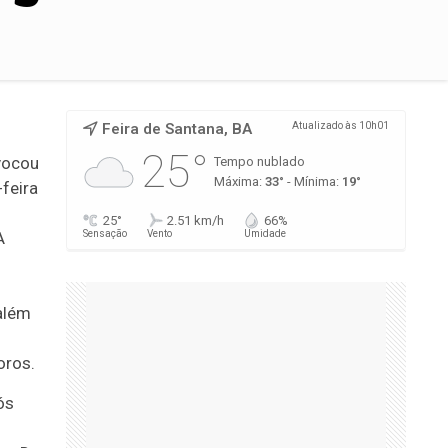
Feira de Santana, BA
Atualizado às 10h01
25°
vocou
Tempo nublado
Máxima:
33°
- Mínima:
19°
feira
25°
2.51 km/h
66%
A
Sensação
Vento
Umidade
 além
oros.
ós