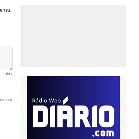
tema.
stantes.
ordo com