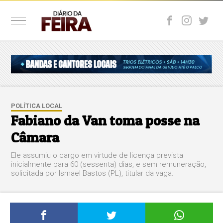
POLÍTICA LOCAL
Fabiano da Van toma posse na
Câmara
Ele assumiu o cargo em virtude de licença prevista
inicialmente para 60 (sessenta) dias, e sem remuneração,
solicitada por Ismael Bastos (PL), titular da vaga.