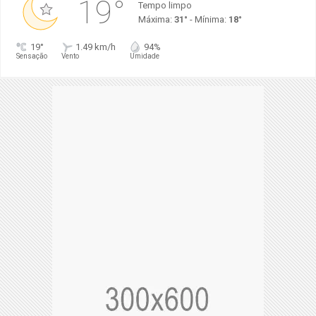
19°
Tempo limpo
Máxima:
31°
- Mínima:
18°
19°
1.49 km/h
94%
Sensação
Vento
Umidade