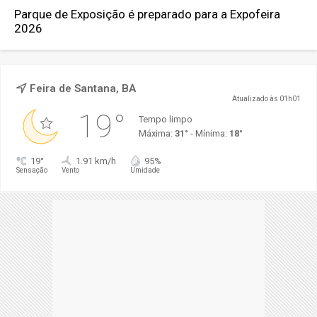
Parque de Exposição é preparado para a Expofeira
2026
Feira de Santana, BA
Atualizado às 01h01
19°
Tempo limpo
Máxima:
31°
- Mínima:
18°
19°
1.91 km/h
95%
Sensação
Vento
Umidade