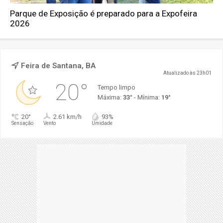
Parque de Exposição é preparado para a Expofeira
2026
Feira de Santana, BA
Atualizado às 23h01
20°
Tempo limpo
Máxima:
33°
- Mínima:
19°
20°
2.61 km/h
93%
Sensação
Vento
Umidade