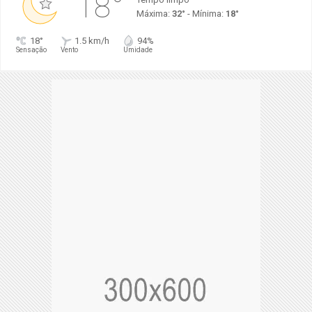
18°
Máxima:
32°
- Mínima:
18°
18°
1.5 km/h
94%
Sensação
Vento
Umidade