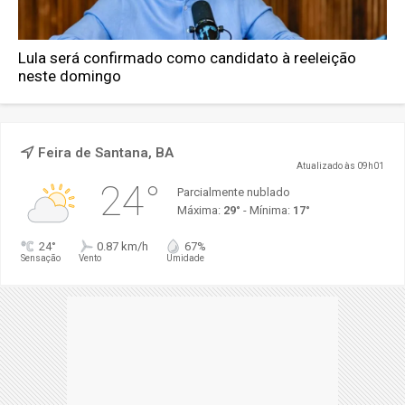
Lula será confirmado como candidato à reeleição
neste domingo
Feira de Santana, BA
Atualizado às 09h01
24°
Parcialmente nublado
Máxima:
29°
- Mínima:
17°
24°
0.87 km/h
67%
Sensação
Vento
Umidade