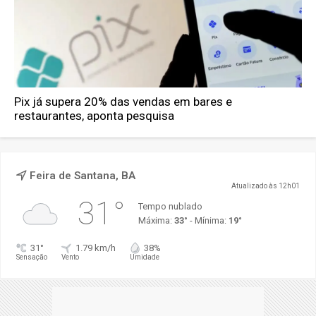
Pix já supera 20% das vendas em bares e
restaurantes, aponta pesquisa
Feira de Santana, BA
Atualizado às 12h01
31°
Tempo nublado
Máxima:
33°
- Mínima:
19°
31°
1.79 km/h
38%
Sensação
Vento
Umidade