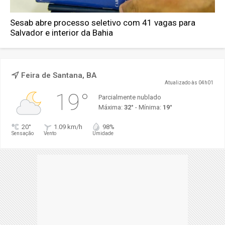
Sesab abre processo seletivo com 41 vagas para
Salvador e interior da Bahia
Feira de Santana, BA
Atualizado às 04h01
19°
Parcialmente nublado
Máxima:
32°
- Mínima:
19°
20°
1.09 km/h
98%
Sensação
Vento
Umidade