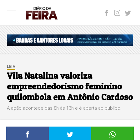
LEIA
Vila Natalina valoriza
empreendedorismo feminino
quilombola em Antônio Cardoso
A ação acontece das 8h às 13h e é aberta ao público.