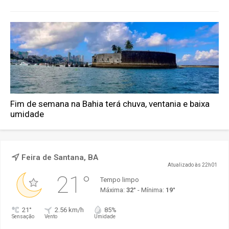
Fim de semana na Bahia terá chuva, ventania e baixa
umidade
Feira de Santana, BA
Atualizado às 22h01
21°
Tempo limpo
Máxima:
32°
- Mínima:
19°
21°
2.56 km/h
85%
Sensação
Vento
Umidade