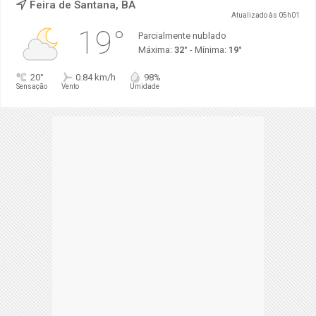
Feira de Santana, BA
Atualizado às 05h01
19°
Parcialmente nublado
Máxima:
32°
- Mínima:
19°
20°
0.84 km/h
98%
Sensação
Vento
Umidade