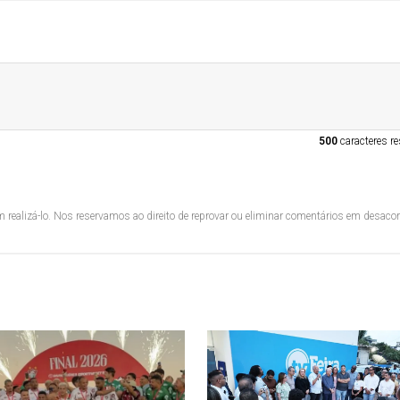
500
caracteres re
 realizá-lo. Nos reservamos ao direito de reprovar ou eliminar comentários em desac