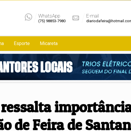
WhatsApp
E-mail
(75) 98853-7980
diariodafeira@hotmail.co
na
Esporte
Micareta
ressalta importância
ão de Feira de Santa