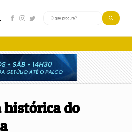
m
 histórica do
na