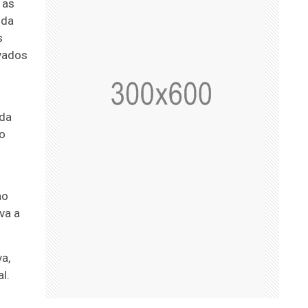
 as
nda
s
evados
 da
o
ao
va a
a,
l.