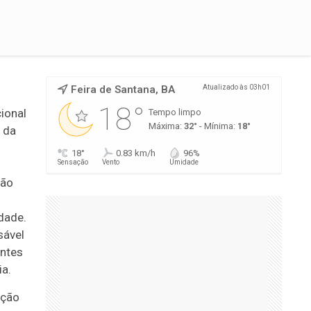
Feira de Santana, BA
Atualizado às 03h01
18°
ional
Tempo limpo
Máxima:
32°
- Mínima:
18°
 da
18°
0.83 km/h
96%
Sensação
Vento
Umidade
ção
dade.
sável
antes
a.
ação