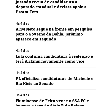
Jurandy recua de candidatura a
deputado estadual e declara apoio a
Pastor Tom
Há 4 dias
ACM Neto segue na frente em pesquisa
para o Governo da Bahia; Jerônimo
aparece em segundo
Há 4 dias
Lula confirma candidatura à reeleição e
terá Alckmin novamente como vice
Há 4 dias
PL oficializa candidaturas de Michelle e
Bia Kicis ao Senado
Há 4 dias
Fluminense de Feira vence o SSA FC e
levanta a taça da Série B do Baiano