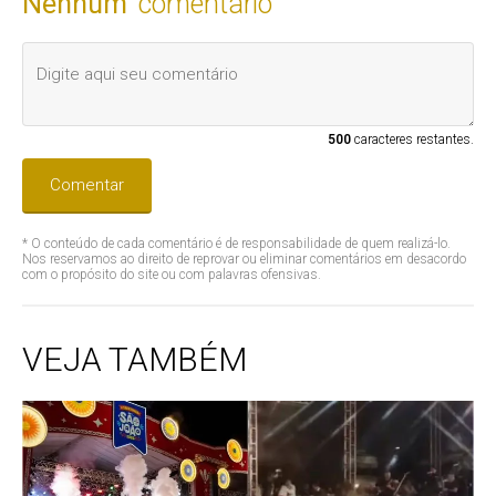
Nenhum
comentário
500
caracteres restantes.
Comentar
* O conteúdo de cada comentário é de responsabilidade de quem realizá-lo.
Nos reservamos ao direito de reprovar ou eliminar comentários em desacordo
com o propósito do site ou com palavras ofensivas.
VEJA TAMBÉM