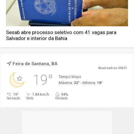
Sesab abre processo seletivo com 41 vagas para
Salvador e interior da Bahia
Feira de Santana, BA
Atualizado às 00h01
19°
Tempo limpo
Máxima:
32°
- Mínima:
18°
19°
1.84 km/h
94%
Sensação
Vento
Umidade