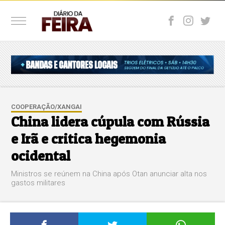
COOPERAÇÃO/XANGAI
China lidera cúpula com Rússia
e Irã e critica hegemonia
ocidental
Ministros se reúnem na China após Otan anunciar alta nos
gastos militares