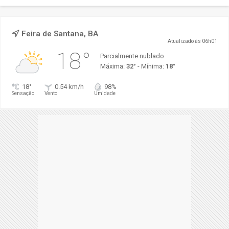
Feira de Santana, BA
Atualizado às 06h01
18°
Parcialmente nublado
Máxima:
32°
- Mínima:
18°
18°
0.54 km/h
98%
Sensação
Vento
Umidade