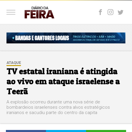
ATAQUE
TV estatal iraniana é atingida
ao vivo em ataque israelense a
Teerã
A explosão ocorreu durante uma nova série de
bombardeios israelenses contra alvos estratégicos
iranianos e sacudiu parte do centro da capita