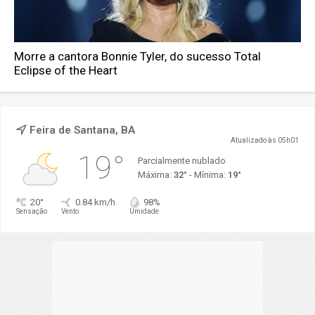
Morre a cantora Bonnie Tyler, do sucesso Total
Eclipse of the Heart
Feira de Santana, BA
Atualizado às 05h01
19°
Parcialmente nublado
Máxima:
32°
- Mínima:
19°
20°
0.84 km/h
98%
Sensação
Vento
Umidade