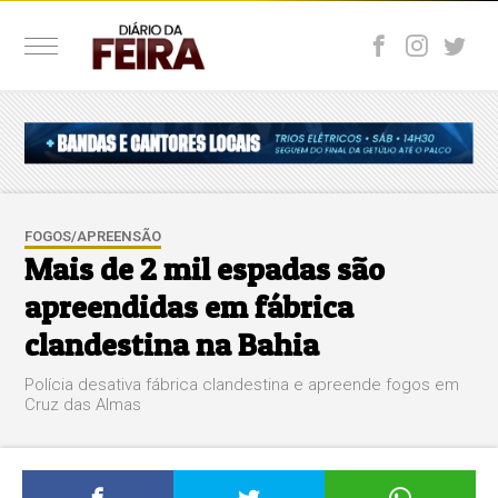
FOGOS/APREENSÃO
Mais de 2 mil espadas são
apreendidas em fábrica
clandestina na Bahia
Polícia desativa fábrica clandestina e apreende fogos em
Cruz das Almas