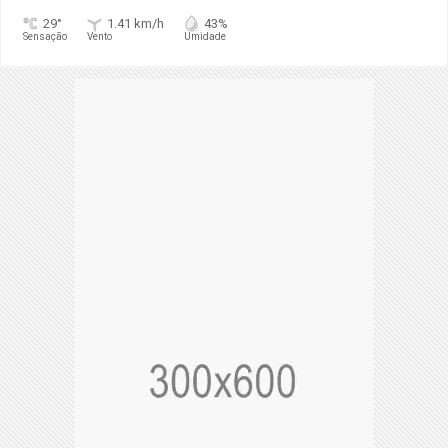
29°
1.41 km/h
43%
Sensação
Vento
Umidade