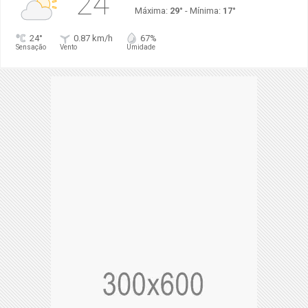
24°
Máxima:
29°
- Mínima:
17°
24°
0.87 km/h
67%
Sensação
Vento
Umidade