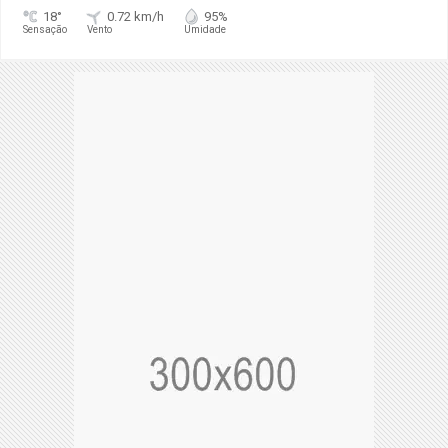
18°
0.72 km/h
95%
Sensação
Vento
Umidade