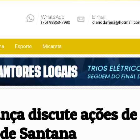
WhatsApp
E-mail
(75) 98853-7980
diariodafeira@hotmail.co
na
Esporte
Micareta
nça discute ações de
 de Santana