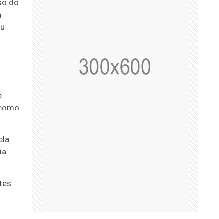
so do
a
ou
e
a como
ela
ia
tes