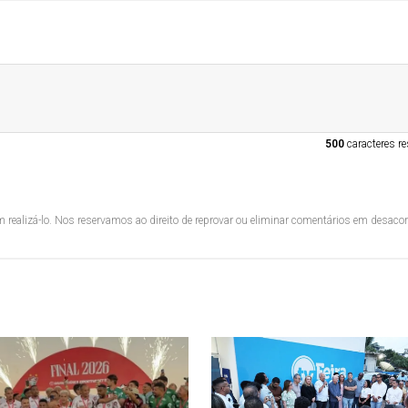
500
caracteres re
 realizá-lo. Nos reservamos ao direito de reprovar ou eliminar comentários em desac