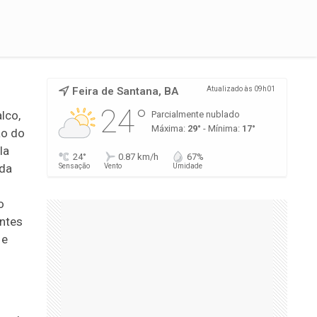
Feira de Santana, BA
Atualizado às 09h01
24°
lco,
Parcialmente nublado
Máxima:
29°
- Mínima:
17°
ão do
la
24°
0.87 km/h
67%
 da
Sensação
Vento
Umidade
o
antes
 e