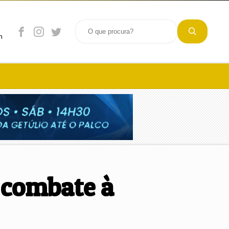
m
 combate à