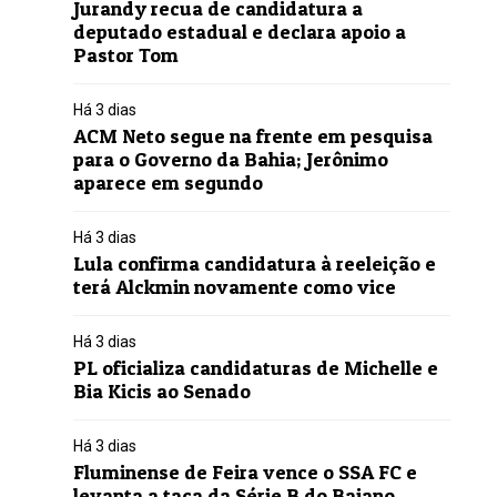
Jurandy recua de candidatura a
deputado estadual e declara apoio a
Pastor Tom
Há 3 dias
ACM Neto segue na frente em pesquisa
para o Governo da Bahia; Jerônimo
aparece em segundo
Há 3 dias
Lula confirma candidatura à reeleição e
terá Alckmin novamente como vice
Há 3 dias
PL oficializa candidaturas de Michelle e
Bia Kicis ao Senado
Há 3 dias
Fluminense de Feira vence o SSA FC e
levanta a taça da Série B do Baiano