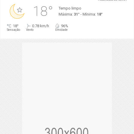
18°
Tempo limpo
Máxima:
31°
- Mínima:
18°
18°
0.78 km/h
96%
Sensação
Vento
Umidade